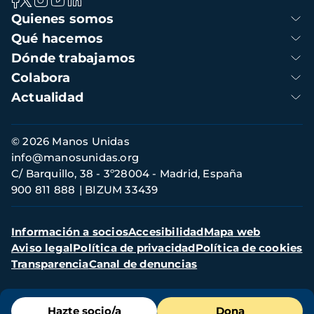
Navegación
Quienes somos
principal
Qué hacemos
Dónde trabajamos
Colabora
Actualidad
Información
© 2026 Manos Unidas
de
info@manosunidas.org
contacto
C/ Barquillo, 38 - 3º28004 - Madrid, España
900 811 888
BIZUM 33439
Menú
Información a socios
Accesibilidad
Mapa web
secundario
Aviso legal
Política de privacidad
Política de cookies
Transparencia
Canal de denuncias
Menú
Hazte socio/a
Dona