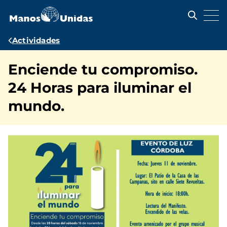
Pasar
al
contenido
principal
Ruta
Actividades
de
Enciende tu compromiso.
navegación
24 Horas para iluminar el
mundo.