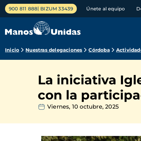
Pasar
Menú
900 811 888
BIZUM 33439
Únete al equipo
D
al
principal
contenido
principal
Ruta
Inicio
Nuestras delegaciones
Córdoba
Actividad
de
navegación
La iniciativa Ig
con la particip
Viernes, 10 octubre, 2025