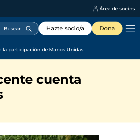
Área de socios
M
d
c
Menú
Hazte socio/a
Dona
d
de
us
destacados
cabecera
on la participación de Manos Unidas
ecente cuenta
s