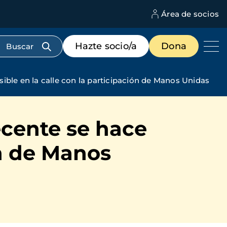
Área de socios
M
d
c
Menú
Hazte socio/a
Dona
d
de
us
destacados
cabecera
sible en la calle con la participación de Manos Unidas
ecente se hace
ón de Manos