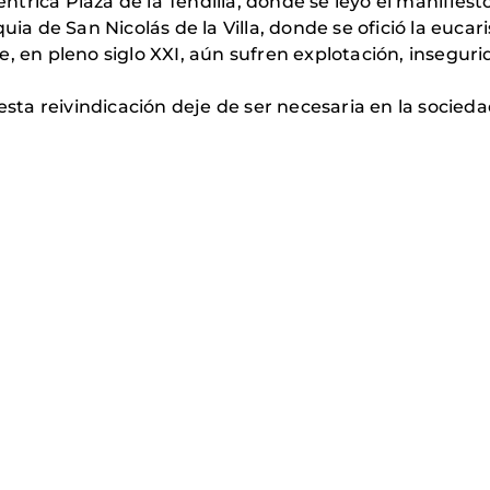
céntrica Plaza de la Tendilla, donde se leyó el manifiest
uia de San Nicolás de la Villa, donde se ofició la euca
, en pleno siglo XXI, aún sufren explotación, insegur
a reivindicación deje de ser necesaria en la socieda