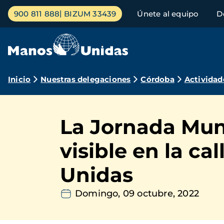
Pasar
Menú
900 811 888
BIZUM 33439
Únete al equipo
D
al
principal
contenido
principal
Ruta
Inicio
Nuestras delegaciones
Córdoba
Actividad
de
navegación
La Jornada Mund
visible en la ca
Unidas
Domingo, 09 octubre, 2022