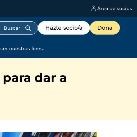
Área de socios
M
d
c
Menú
Hazte socio/a
Dona
d
de
us
destacados
cabecera
cer nuestros fines.
 para dar a