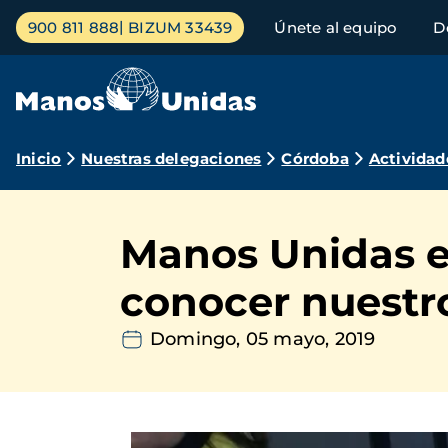
Pasar
Menú
900 811 888
BIZUM 33439
Únete al equipo
D
al
principal
contenido
principal
Ruta
Inicio
Nuestras delegaciones
Córdoba
Actividad
de
navegación
Manos Unidas en
conocer nuestro
Domingo, 05 mayo, 2019