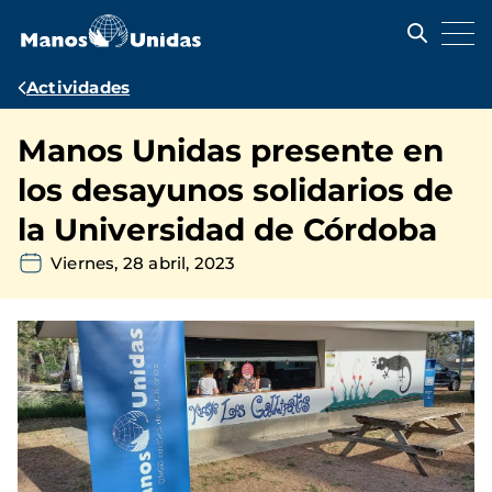
Pasar
al
contenido
principal
Ruta
Actividades
de
Manos Unidas presente en
navegación
los desayunos solidarios de
la Universidad de Córdoba
Viernes, 28 abril, 2023