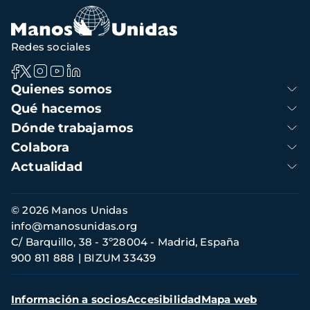
Redes sociales
Navegación
Quienes somos
principal
Qué hacemos
Dónde trabajamos
Colabora
Actualidad
Información
© 2026 Manos Unidas
de
info@manosunidas.org
contacto
C/ Barquillo, 38 - 3º28004 - Madrid, España
900 811 888
BIZUM 33439
Menú
Información a socios
Accesibilidad
Mapa web