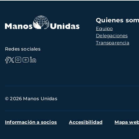
Navegación
Quienes so
principal
Equipo
Delegaciones
Transparencia
Redes sociales
Información
© 2026 Manos Unidas
de
contacto
Menú
Información a socios
Accesibilidad
Mapa we
secundario