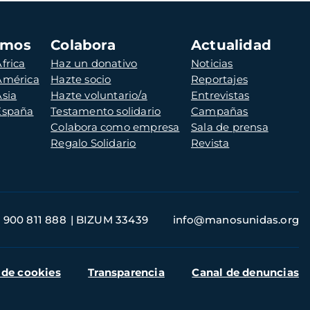
amos
Colabora
Actualidad
frica
Haz un donativo
Noticias
 América
Hazte socio
Reportajes
Asia
Hazte voluntario/a
Entrevistas
 España
Testamento solidario
Campañas
Colabora como empresa
Sala de prensa
Regalo Solidario
Revista
900 811 888
BIZUM 33439
info@manosunidas.org
 de cookies
Transparencia
Canal de denuncias