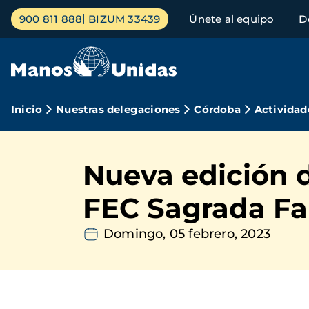
Pasar
Menú
900 811 888
BIZUM 33439
Únete al equipo
D
al
principal
contenido
principal
Ruta
Inicio
Nuestras delegaciones
Córdoba
Actividad
de
navegación
Nueva edición d
FEC Sagrada Fa
Domingo, 05 febrero, 2023