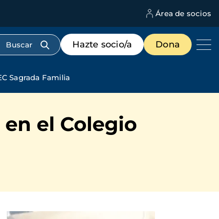
Área de socios
M
d
c
Menú
Hazte socio/a
Dona
d
de
us
destacados
cabecera
FEC Sagrada Familia
 en el Colegio