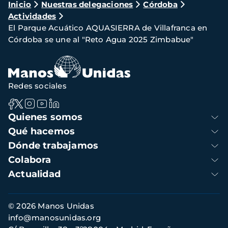
Ruta
Inicio
Nuestras delegaciones
Córdoba
Actividades
de
El Parque Acuático AQUASIERRA de Villafranca en
navegación
Córdoba se une al "Reto Agua 2025 Zimbabue"
Redes sociales
Navegación
Quienes somos
principal
Qué hacemos
Dónde trabajamos
Colabora
Actualidad
Información
© 2026 Manos Unidas
de
info@manosunidas.org
contacto