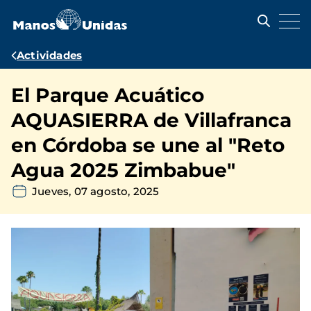
Pasar
al
contenido
principal
Ruta
Actividades
de
El Parque Acuático
navegación
AQUASIERRA de Villafranca
en Córdoba se une al "Reto
Agua 2025 Zimbabue"
Jueves, 07 agosto, 2025