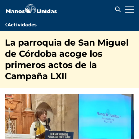
Pasar
al
contenido
principal
Ruta
Actividades
de
La parroquia de San Miguel
navegación
de Córdoba acoge los
primeros actos de la
Campaña LXII