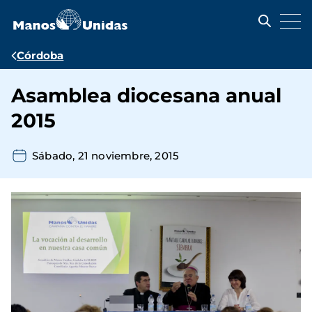
Pasar
al
contenido
principal
Ruta
Córdoba
de
Asamblea diocesana anual
navegación
2015
Sábado, 21 noviembre, 2015