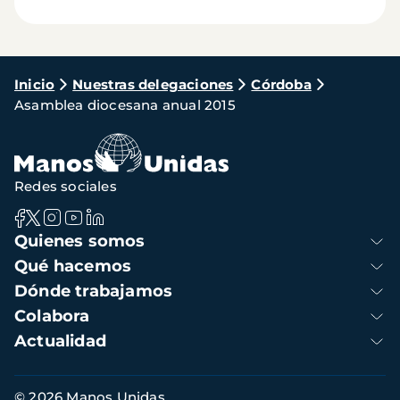
Ruta
Inicio
Nuestras delegaciones
Córdoba
Asamblea diocesana anual 2015
de
navegación
Redes sociales
Navegación
Quienes somos
principal
Qué hacemos
Dónde trabajamos
Colabora
Actualidad
Información
© 2026 Manos Unidas