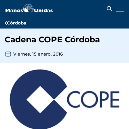
Pasar
al
contenido
principal
Ruta
Córdoba
de
Cadena COPE Córdoba
navegación
Viernes, 15 enero, 2016