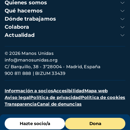
Navegación
Quienes somos
principal
Qué hacemos
Dónde trabajamos
Colabora
Actualidad
Información
© 2026 Manos Unidas
de
info@manosunidas.org
contacto
C/ Barquillo, 38 - 3º28004 - Madrid, España
900 811 888
BIZUM 33439
Menú
Información a socios
Accesibilidad
Mapa web
secundario
Aviso legal
Política de privacidad
Política de cookies
Transparencia
Canal de denuncias
Menú
Hazte socio/a
Dona
de