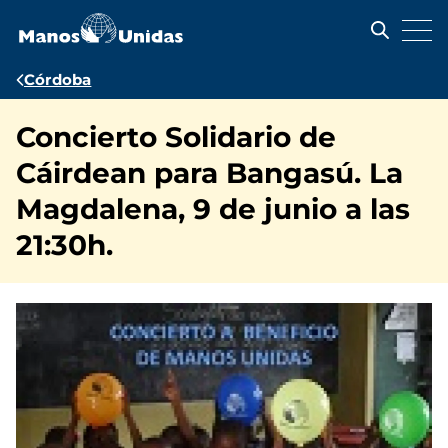
Pasar
al
contenido
principal
Ruta
Córdoba
de
Concierto Solidario de
navegación
Cáirdean para Bangasú. La
Magdalena, 9 de junio a las
21:30h.