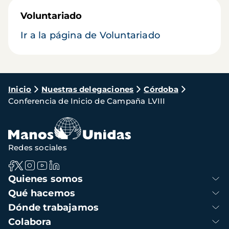
Voluntariado
Ir a la página de Voluntariado
Ruta
Inicio
Nuestras delegaciones
Córdoba
Conferencia de Inicio de Campaña LVIII
de
navegación
Redes sociales
Navegación
Quienes somos
principal
Qué hacemos
Dónde trabajamos
Colabora