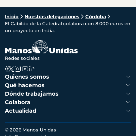
Ruta
Inicio
Nuestras delegaciones
Córdoba
El Cabildo de la Catedral colabora con 8.000 euros en
de
un proyecto en India.
navegación
Redes sociales
Navegación
Quienes somos
principal
Qué hacemos
Dónde trabajamos
Colabora
Actualidad
Información
© 2026 Manos Unidas
de