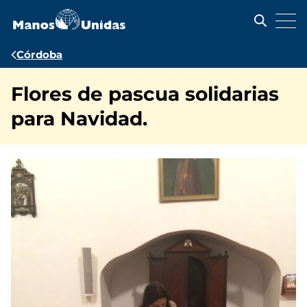
Pasar
al
contenido
principal
Ruta
Córdoba
de
Flores de pascua solidarias
navegación
para Navidad.