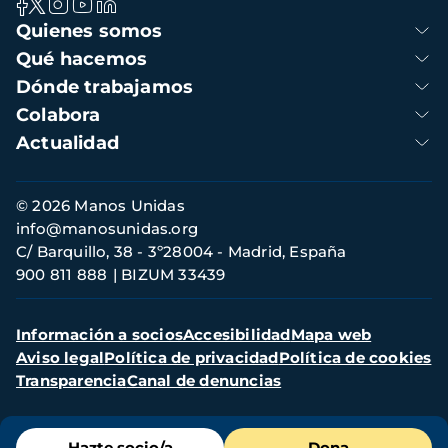
Navegación
Quienes somos
principal
Qué hacemos
Dónde trabajamos
Colabora
Actualidad
Información
© 2026 Manos Unidas
de
info@manosunidas.org
contacto
C/ Barquillo, 38 - 3º28004 - Madrid, España
900 811 888
BIZUM 33439
Menú
Información a socios
Accesibilidad
Mapa web
secundario
Aviso legal
Política de privacidad
Política de cookies
Transparencia
Canal de denuncias
Menú
Hazte socio/a
Dona