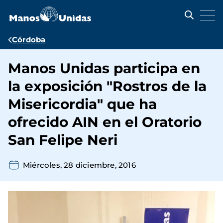
Pasar
al
contenido
principal
Ruta
Córdoba
de
Manos Unidas participa en
navegación
la exposición "Rostros de la
Misericordia" que ha
ofrecido AIN en el Oratorio
San Felipe Neri
Miércoles, 28 diciembre, 2016