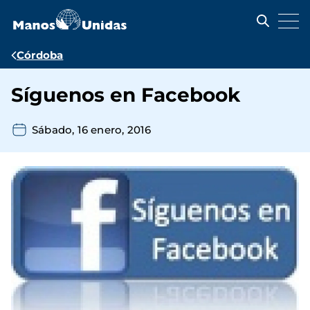
Pasar
al
contenido
principal
Ruta
Córdoba
de
Síguenos en Facebook
navegación
Sábado, 16 enero, 2016