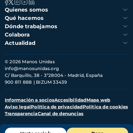
Navegación
Quienes somos
principal
Qué hacemos
Dónde trabajamos
Colabora
Actualidad
Información
© 2026 Manos Unidas
de
info@manosunidas.org
contacto
C/ Barquillo, 38 - 3º28004 - Madrid, España
900 811 888
BIZUM 33439
Menú
Información a socios
Accesibilidad
Mapa web
secundario
Aviso legal
Política de privacidad
Política de cookies
Transparencia
Canal de denuncias
Menú