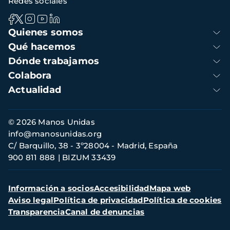
Redes sociales
Navegación
Quienes somos
principal
Qué hacemos
Dónde trabajamos
Colabora
Actualidad
Información
© 2026 Manos Unidas
de
info@manosunidas.org
contacto
C/ Barquillo, 38 - 3º28004 - Madrid, España
900 811 888
BIZUM 33439
Menú
Información a socios
Accesibilidad
Mapa web
secundario
Aviso legal
Política de privacidad
Política de cookies
Transparencia
Canal de denuncias