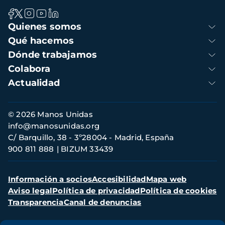
Navegación
Quienes somos
principal
Qué hacemos
Dónde trabajamos
Colabora
Actualidad
Información
© 2026 Manos Unidas
de
info@manosunidas.org
contacto
C/ Barquillo, 38 - 3º28004 - Madrid, España
900 811 888
BIZUM 33439
Menú
Información a socios
Accesibilidad
Mapa web
secundario
Aviso legal
Política de privacidad
Política de cookies
Transparencia
Canal de denuncias