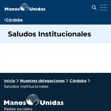
Pasar
al
contenido
principal
Ruta
Córdoba
de
Saludos Institucionales
navegación
Ruta
Inicio
Nuestras delegaciones
Córdoba
Saludos Institucionales
de
navegación
Redes sociales