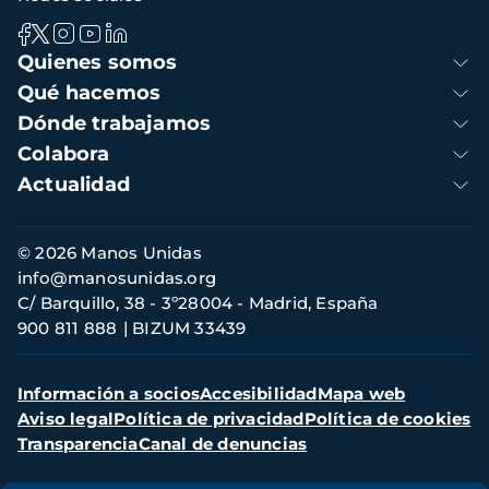
Navegación
Quienes somos
principal
Qué hacemos
Dónde trabajamos
Colabora
Actualidad
Información
© 2026 Manos Unidas
de
info@manosunidas.org
contacto
C/ Barquillo, 38 - 3º28004 - Madrid, España
900 811 888
BIZUM 33439
Menú
Información a socios
Accesibilidad
Mapa web
secundario
Aviso legal
Política de privacidad
Política de cookies
Transparencia
Canal de denuncias