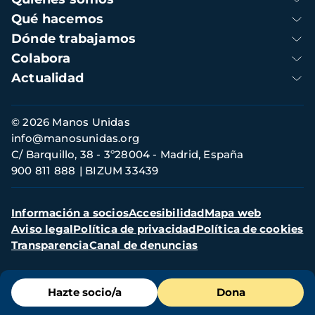
principal
Qué hacemos
Dónde trabajamos
Colabora
Actualidad
Información
© 2026 Manos Unidas
de
info@manosunidas.org
contacto
C/ Barquillo, 38 - 3º28004 - Madrid, España
900 811 888
BIZUM 33439
Menú
Información a socios
Accesibilidad
Mapa web
secundario
Aviso legal
Política de privacidad
Política de cookies
Transparencia
Canal de denuncias
Menú
Hazte socio/a
Dona
de
destacados