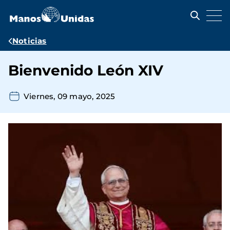
Pasar
al
contenido
principal
Ruta
Noticias
de
Bienvenido León XIV
navegación
Viernes, 09 mayo, 2025