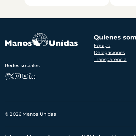
Navegación
Quienes so
principal
Equipo
Delegaciones
Transparencia
Redes sociales
Información
© 2026 Manos Unidas
de
contacto