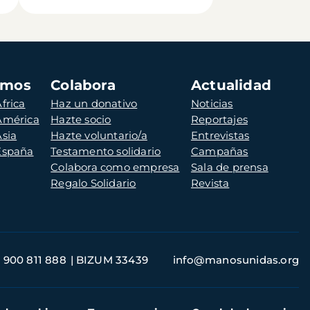
amos
Colabora
Actualidad
frica
Haz un donativo
Noticias
 América
Hazte socio
Reportajes
Asia
Hazte voluntario/a
Entrevistas
 España
Testamento solidario
Campañas
Colabora como empresa
Sala de prensa
Regalo Solidario
Revista
900 811 888
BIZUM 33439
info@manosunidas.org