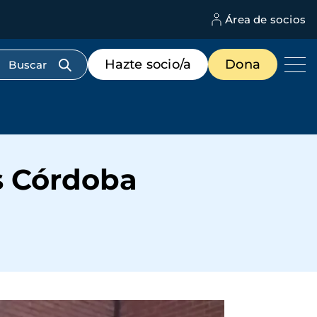
Área de socios
M
d
c
Menú
Hazte socio/a
Dona
d
de
us
destacados
cabecera
s Córdoba