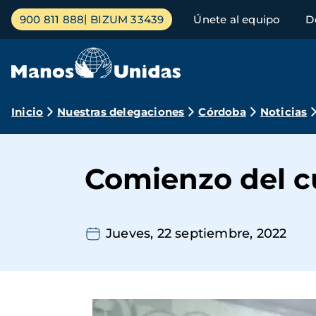
Pasar
Menú
900 811 888
BIZUM 33439
Únete al equipo
D
al
principal
contenido
principal
Ruta
Inicio
Nuestras delegaciones
Córdoba
Noticias
de
navegación
Comienzo del c
Jueves, 22 septiembre, 2022