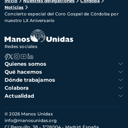
Ruta
Inicio
Nuestras delegaciones
Córdoba
Noticias
de
Concierto especial del Coro Gospel de Córdoba por
navegación
nuestro LX Aniversario
Redes sociales
Navegación
Quienes somos
principal
Qué hacemos
Dónde trabajamos
Colabora
Actualidad
Información
© 2026 Manos Unidas
de
info@manosunidas.org
contacto
C/ Barquillo, 38 - 3º28004 - Madrid, España