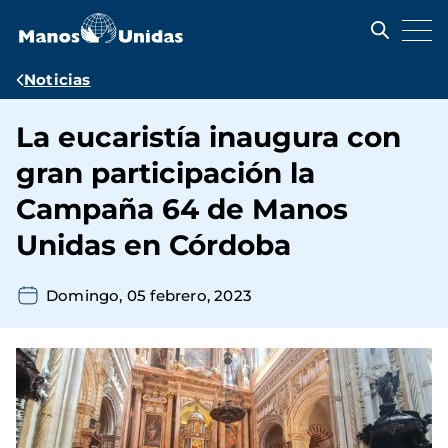
Pasar
al
contenido
principal
Ruta
Noticias
de
La eucaristía inaugura con
navegación
gran participación la
Campaña 64 de Manos
Unidas en Córdoba
Domingo, 05 febrero, 2023