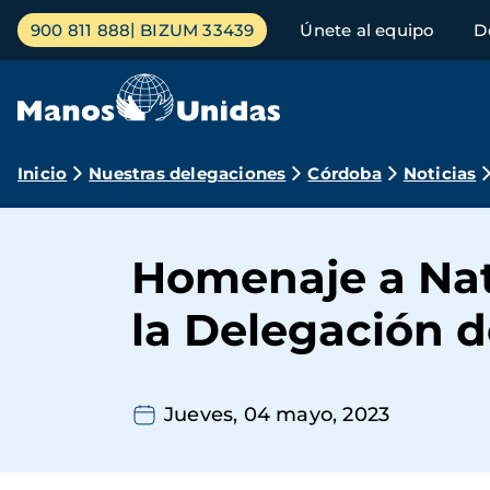
Pasar
Menú
900 811 888
BIZUM 33439
Únete al equipo
D
al
principal
contenido
principal
Ruta
Inicio
Nuestras delegaciones
Córdoba
Noticias
de
navegación
Homenaje a Nat
la Delegación 
Jueves, 04 mayo, 2023