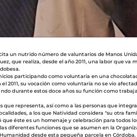
cita un nutrido número de valuntarios de Manos Unid
z, que realiza, desde el año 2011, una labor que va má
rdobesa.
nicios participando como voluntaria en una chocolata
 el 2011, su vocación como voluntaria no se vio afec
nando durante estos doce años su función como trabaj
res que representa, así como a las personas que integ
calidades, a los que Natividad considera "su otra famil
ó que éste es un homenaje y celebración para todos l
las diferentes funciones que se asumen en la Organiz
la Humanidad desde esta pequeña parcela en Córdoba.