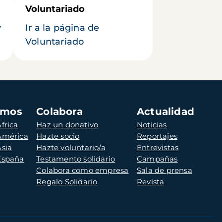
Voluntariado
y
Ir a la página de
Voluntariado
amos
Colabora
Actualidad
frica
Haz un donativo
Noticias
 América
Hazte socio
Reportajes
Asia
Hazte voluntario/a
Entrevistas
 España
Testamento solidario
Campañas
Colabora como empresa
Sala de prensa
Regalo Solidario
Revista