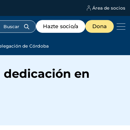
Área de socios
M
d
c
Menú
Hazte socio/a
Dona
d
de
us
destacados
cabecera
Delegación de Córdoba
 dedicación en