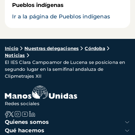
Pueblos indígenas
Ir a la página de Pueblos indígenas
Ruta
Inicio
Nuestras delegaciones
Córdoba
Noticias
de
El IES Clara Campoamor de Lucena se posiciona en
navegación
segundo lugar en la semifinal andaluza de
Clipmetrajes XII
Redes sociales
Navegación
Quienes somos
principal
Qué hacemos