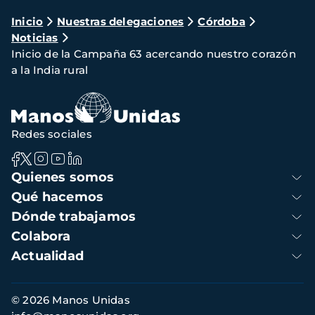
Ruta
Inicio
Nuestras delegaciones
Córdoba
Noticias
de
Inicio de la Campaña 63 acercando nuestro corazón
navegación
a la India rural
Redes sociales
Navegación
Quienes somos
principal
Qué hacemos
Dónde trabajamos
Colabora
Actualidad
Información
© 2026 Manos Unidas
de