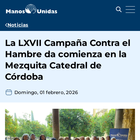
Pasar
al
contenido
principal
Ruta
Noticias
de
La LXVII Campaña Contra el
navegación
Hambre da comienza en la
Mezquita Catedral de
Córdoba
Domingo, 01 febrero, 2026