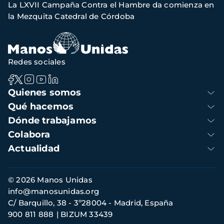
La LXVII Campaña Contra el Hambre da comienza en
navegación
la Mezquita Catedral de Córdoba
Redes sociales
Navegación
Quienes somos
principal
Qué hacemos
Dónde trabajamos
Colabora
Actualidad
Información
© 2026 Manos Unidas
de
info@manosunidas.org
contacto
C/ Barquillo, 38 - 3º28004 - Madrid, España
900 811 888
BIZUM 33439