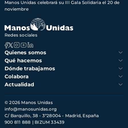
Manos Unidas celebrará su III Gala Solidaria el 20 de
navegación
noviembre
Redes sociales
Navegación
Quienes somos
principal
Qué hacemos
Dónde trabajamos
Colabora
Actualidad
Información
© 2026 Manos Unidas
de
info@manosunidas.org
contacto
C/ Barquillo, 38 - 3º28004 - Madrid, España
900 811 888
BIZUM 33439