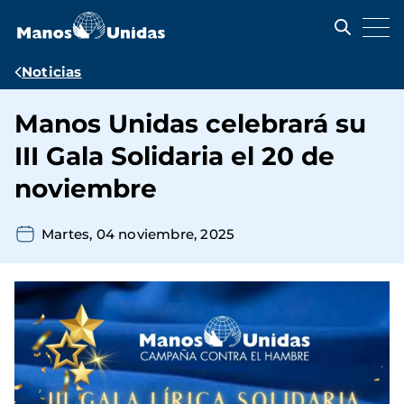
Pasar
al
contenido
principal
Ruta
Noticias
de
Manos Unidas celebrará su
navegación
III Gala Solidaria el 20 de
noviembre
Martes, 04 noviembre, 2025