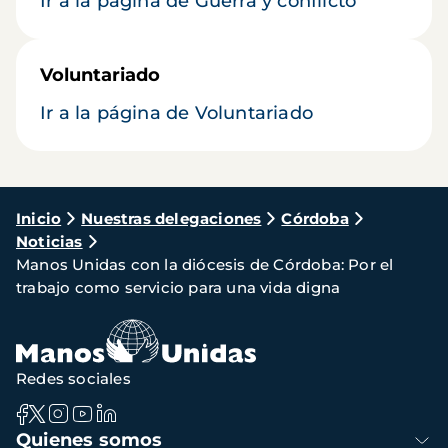
Ir a la página de Guerra y conflicto
Voluntariado
Ir a la página de Voluntariado
Ruta
Inicio
Nuestras delegaciones
Córdoba
Noticias
de
Manos Unidas con la diócesis de Córdoba: Por el
navegación
trabajo como servicio para una vida digna
Redes sociales
Navegación
Quienes somos