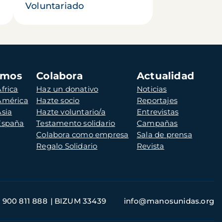
Voluntariado
amos
Colabora
Actualidad
frica
Haz un donativo
Noticias
 América
Hazte socio
Reportajes
Asia
Hazte voluntario/a
Entrevistas
 España
Testamento solidario
Campañas
Colabora como empresa
Sala de prensa
Regalo Solidario
Revista
900 811 888
BIZUM 33439
info@manosunidas.org