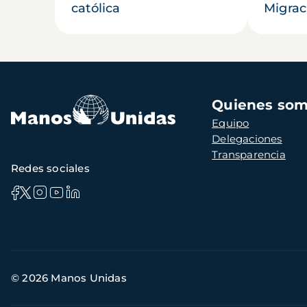
católica
Migrac
Navegación
Quienes so
principal
Equipo
Delegaciones
Transparencia
Redes sociales
Información
© 2026 Manos Unidas
de
contacto