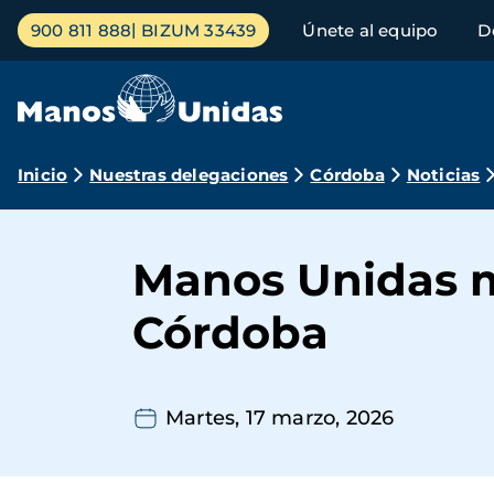
Pasar
Menú
900 811 888
BIZUM 33439
Únete al equipo
D
al
principal
contenido
principal
Ruta
Inicio
Nuestras delegaciones
Córdoba
Noticias
de
navegación
Manos Unidas m
Córdoba
Martes, 17 marzo, 2026