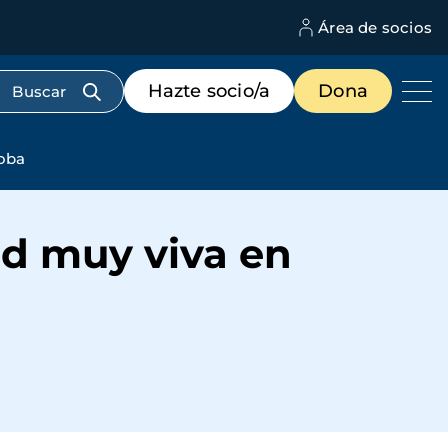
Área de socios
M
d
c
Menú
Hazte socio/a
Dona
d
de
us
destacados
cabecera
doba
d muy viva en