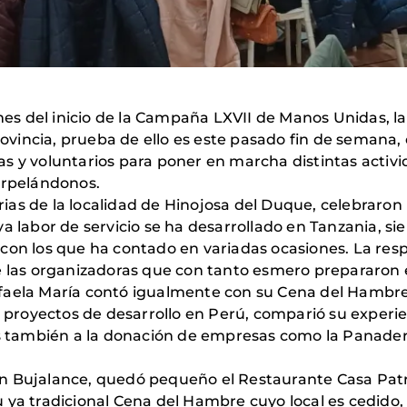
 del inicio de la Campaña LXVII de Manos Unidas, las 
vincia, prueba de ello es este pasado fin de semana,
as y voluntarios para poner en marcha distintas acti
erpelándonos.
ntarias de la localidad de Hinojosa del Duque, celebra
ya labor de servicio se ha desarrollado en Tanzania, s
con los que ha contado en variadas ocasiones. La resp
e las organizadoras que con tanto esmero prepararon 
faela María contó igualmente con su Cena del Hambre e
os proyectos de desarrollo en Perú, comparió su experi
as también a la donación de empresas como la Panaderí
n Bujalance, quedó pequeño el Restaurante Casa Patric
 ya tradicional Cena del Hambre cuyo local es cedido,