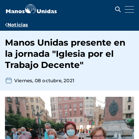
Pasar
al
contenido
principal
Ruta
Noticias
de
Manos Unidas presente en
navegación
la jornada "Iglesia por el
Trabajo Decente"
Viernes, 08 octubre, 2021