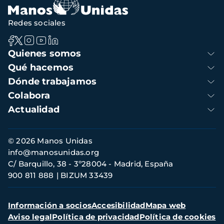
Redes sociales
Navegación
Quienes somos
principal
Qué hacemos
Dónde trabajamos
Colabora
Actualidad
Información
© 2026 Manos Unidas
de
info@manosunidas.org
contacto
C/ Barquillo, 38 - 3º28004 - Madrid, España
900 811 888
BIZUM 33439
Menú
Información a socios
Accesibilidad
Mapa web
secundario
Aviso legal
Política de privacidad
Política de cookies