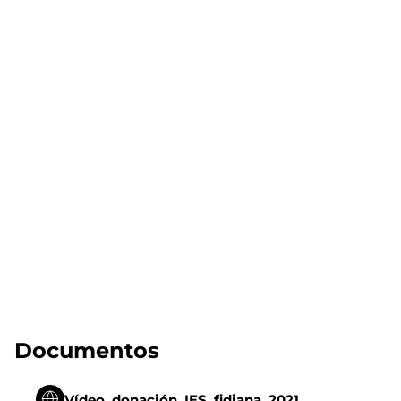
Documentos
Vídeo_donación_IES_fidiana_2021