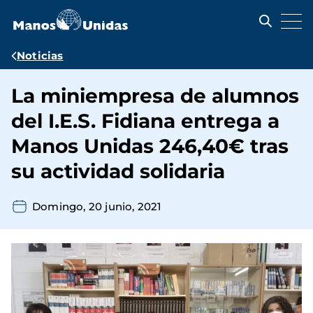
Pasar
al
contenido
principal
Ruta
Noticias
de
La miniempresa de alumnos
navegación
del I.E.S. Fidiana entrega a
Manos Unidas 246,40€ tras
su actividad solidaria
Domingo, 20 junio, 2021