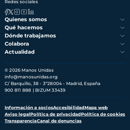
Redes sociales
Navegación
Quienes somos
principal
Qué hacemos
Dónde trabajamos
Colabora
Actualidad
Información
© 2026 Manos Unidas
de
info@manosunidas.org
contacto
C/ Barquillo, 38 - 3º28004 - Madrid, España
900 811 888
BIZUM 33439
Menú
Información a socios
Accesibilidad
Mapa web
secundario
Aviso legal
Política de privacidad
Política de cookies
Transparencia
Canal de denuncias