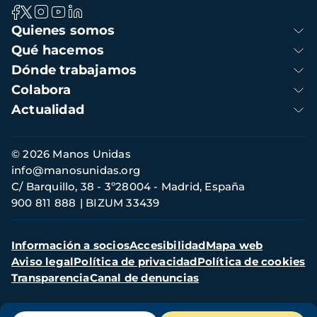
Navegación
Quienes somos
principal
Qué hacemos
Dónde trabajamos
Colabora
Actualidad
Información
© 2026 Manos Unidas
de
info@manosunidas.org
contacto
C/ Barquillo, 38 - 3º28004 - Madrid, España
900 811 888
BIZUM 33439
Menú
Información a socios
Accesibilidad
Mapa web
secundario
Aviso legal
Política de privacidad
Política de cookies
Transparencia
Canal de denuncias