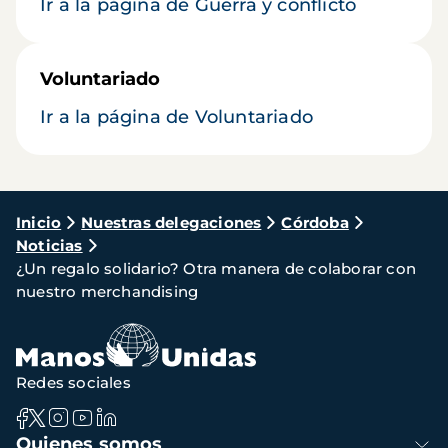
Ir a la página de Guerra y conflicto
Voluntariado
Ir a la página de Voluntariado
Ruta
Inicio
Nuestras delegaciones
Córdoba
Noticias
de
¿Un regalo solidario? Otra manera de colaborar con
navegación
nuestro merchandising
Redes sociales
Navegación
Quienes somos