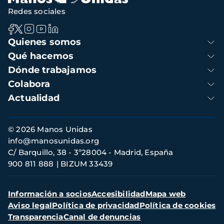
Redes sociales
Navegación
Quienes somos
principal
Qué hacemos
Dónde trabajamos
Colabora
Actualidad
Información
© 2026 Manos Unidas
de
info@manosunidas.org
contacto
C/ Barquillo, 38 - 3º28004 - Madrid, España
900 811 888
BIZUM 33439
Menú
Información a socios
Accesibilidad
Mapa web
secundario
Aviso legal
Política de privacidad
Política de cookies
Transparencia
Canal de denuncias