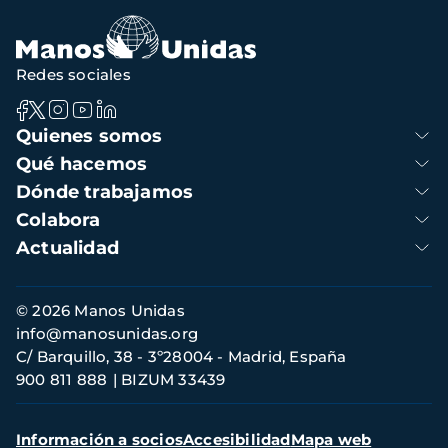
Redes sociales
Navegación
Quienes somos
principal
Qué hacemos
Dónde trabajamos
Colabora
Actualidad
Información
© 2026 Manos Unidas
de
info@manosunidas.org
contacto
C/ Barquillo, 38 - 3º28004 - Madrid, España
900 811 888
BIZUM 33439
Menú
Información a socios
Accesibilidad
Mapa web