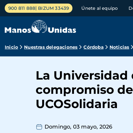
Pasar
Menú
900 811 888
BIZUM 33439
Únete al equipo
D
al
principal
contenido
principal
Ruta
Inicio
Nuestras delegaciones
Córdoba
Noticias
de
navegación
La Universidad 
compromiso de 
UCOSolidaria
Domingo, 03 mayo, 2026