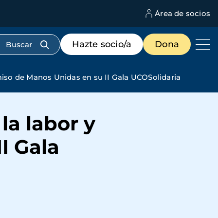
Área de socios
M
d
c
Menú
Hazte socio/a
Dona
d
de
us
destacados
cabecera
iso de Manos Unidas en su II Gala UCOSolidaria
la labor y
I Gala