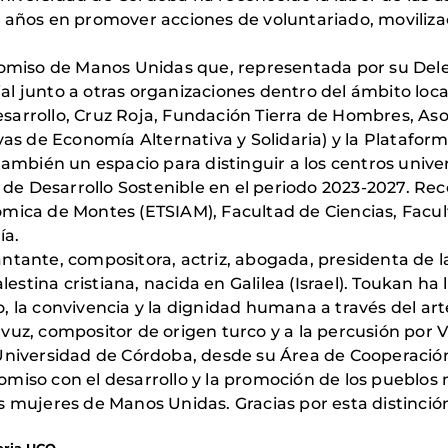
 años en promover acciones de voluntariado, movilizac
promiso de Manos Unidas que, representada por su De
l junto a otras organizaciones dentro del ámbito local
sarrollo, Cruz Roja, Fundación Tierra de Hombres, As
vas de Economía Alternativa y Solidaria) y la Platafor
también un espacio para distinguir a los centros unive
s de Desarrollo Sostenible en el periodo 2023-2027. Re
mica de Montes (ETSIAM), Facultad de Ciencias, Facult
ía.
ntante, compositora, actriz, abogada, presidenta de 
alestina cristiana, nacida en Galilea (Israel). Toukan h
, la convivencia y la dignidad humana a través del ar
vuz, compositor de origen turco y a la percusión por 
Universidad de Córdoba, desde su Área de Cooperación
omiso con el desarrollo y la promoción de los pueblo
s mujeres de Manos Unidas. Gracias por esta distinció