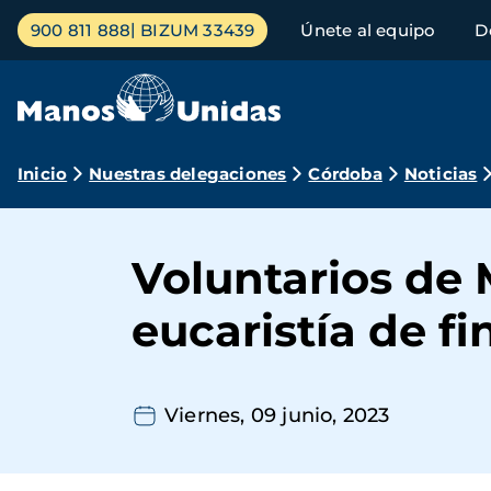
Pasar
Menú
900 811 888
BIZUM 33439
Únete al equipo
D
al
principal
contenido
principal
Ruta
Inicio
Nuestras delegaciones
Córdoba
Noticias
de
navegación
Voluntarios de
eucaristía de fi
Viernes, 09 junio, 2023