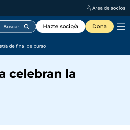
Área de socios
M
d
c
Menú
Hazte socio/a
Dona
d
de
us
destacados
cabecera
tía de final de curso
 celebran la