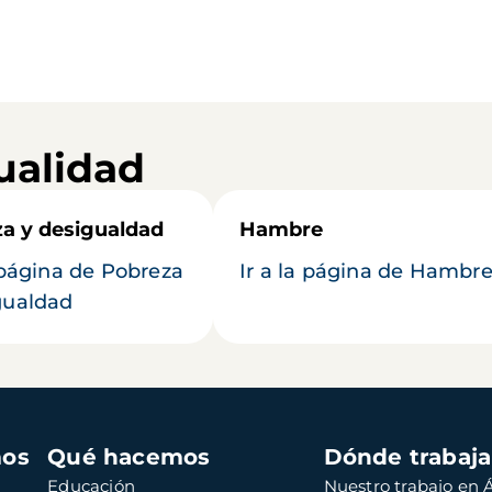
ualidad
a y desigualdad
Hambre
a página de Pobreza
Ir a la página de Hambr
gualdad
mos
Qué hacemos
Dónde trabaj
Educación
Nuestro trabajo en Á