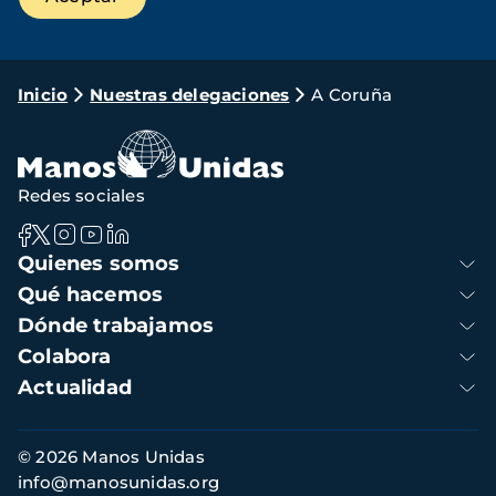
Ruta
Inicio
Nuestras delegaciones
A Coruña
de
navegación
Redes sociales
Navegación
Quienes somos
principal
Qué hacemos
Dónde trabajamos
Colabora
Actualidad
Información
© 2026 Manos Unidas
de
info@manosunidas.org