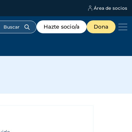
Área de socios
M
d
c
Menú
Hazte socio/a
Dona
d
de
us
destacados
cabecera