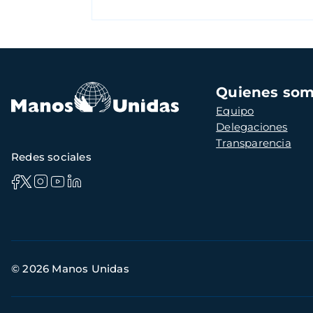
Navegación
Quienes so
principal
Equipo
Delegaciones
Transparencia
Redes sociales
Información
© 2026 Manos Unidas
de
contacto