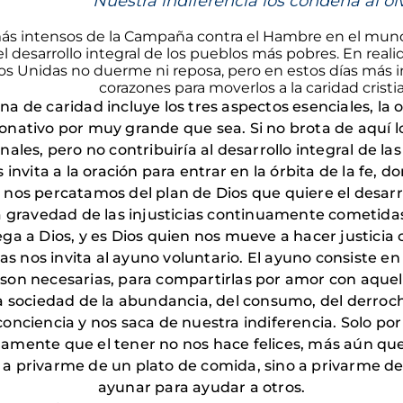
Nuestra indiferencia los condena al ol
más intensos de la Campaña contra el Hambre en el mu
l desarrollo integral de los pueblos más pobres. En realid
s Unidas no duerme ni reposa, pero en estos días más 
corazones para moverlos a la caridad cristi
na de caridad incluye los tres aspectos esenciales, la o
donativo por muy grande que sea. Si no brota de aquí 
 finales, pero no contribuiría al desarrollo integral de l
invita a la oración para entrar en la órbita de la fe, 
os percatamos del plan de Dios que quiere el desarro
a gravedad de las injusticias continuamente cometidas 
ega a Dios, y es Dios quien nos mueve a hacer justicia c
s nos invita al ayuno voluntario. El ayuno consiste e
 son necesarias, para compartirlas por amor con aquell
 la sociedad de la abundancia, del consumo, del derro
 conciencia y nos saca de nuestra indiferencia. Solo p
amente que el tener no nos hace felices, más aún que
a privarme de un plato de comida, sino a privarme de
ayunar para ayudar a otros.