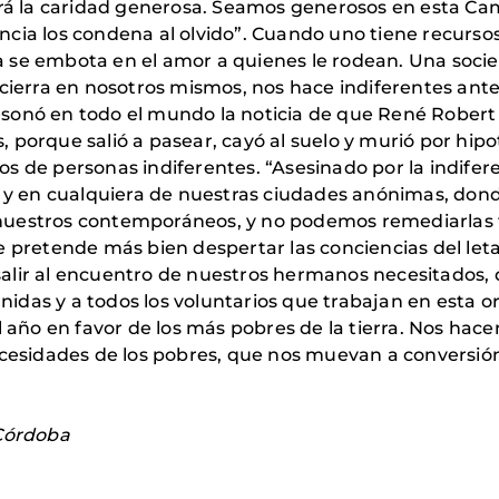
tará la caridad generosa. Seamos generosos en esta 
cia los condena al olvido”. Cuando uno tiene recursos 
 se embota en el amor a quienes le rodean. Una soci
ncierra en nosotros mismos, nos hace indiferentes ant
sonó en todo el mundo la noticia de que René Robert 
s, porque salió a pasear, cayó al suelo y murió por hi
s de personas indiferentes. “Asesinado por la indiferen
y en cualquiera de nuestras ciudades anónimas, dond
nuestros contemporáneos, y no podemos remediarlas
 pretende más bien despertar las conciencias del leta
salir al encuentro de nuestros hermanos necesitados, d
as y a todos los voluntarios que trabajan en esta org
el año en favor de los más pobres de la tierra. Nos hac
ecesidades de los pobres, que nos muevan a conversión 
Córdoba