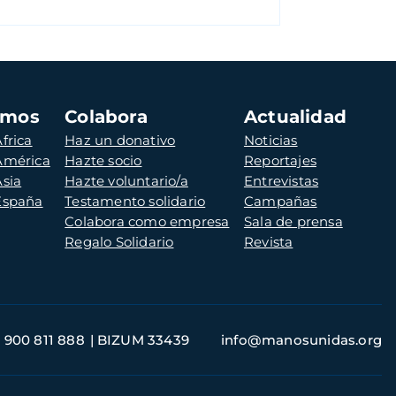
amos
Colabora
Actualidad
frica
Haz un donativo
Noticias
 América
Hazte socio
Reportajes
Asia
Hazte voluntario/a
Entrevistas
 España
Testamento solidario
Campañas
Colabora como empresa
Sala de prensa
Regalo Solidario
Revista
900 811 888
BIZUM 33439
info@manosunidas.org