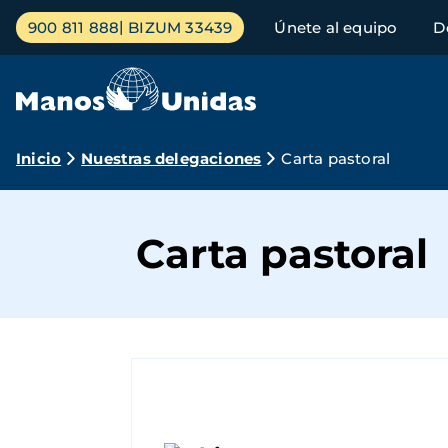
Pasar
Menú
900 811 888
BIZUM 33439
Únete al equipo
D
al
principal
contenido
principal
Ruta
Inicio
Nuestras delegaciones
Carta pastoral
de
navegación
Carta pastoral