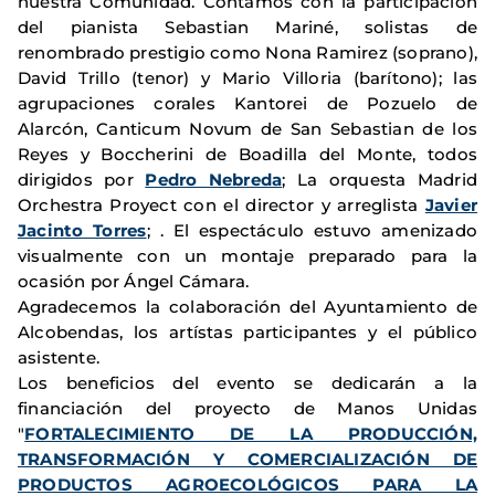
nuestra Comunidad. Contamos con la participación
del pianista Sebastian Mariné, solistas de
renombrado prestigio como Nona Ramirez (soprano),
David Trillo (tenor) y Mario Villoria (barítono); las
agrupaciones corales Kantorei de Pozuelo de
Alarcón, Canticum Novum de San Sebastian de los
Reyes y Boccherini de Boadilla del Monte, todos
dirigidos por
Pedro Nebreda
; La orquesta Madrid
Orchestra Proyect con el director y arreglista
Javier
Jacinto Torres
; .
El espectáculo estuvo amenizado
visualmente con un montaje
preparado para la
ocasión por Ángel Cámara.
Agradecemos la colaboración del Ayuntamiento de
Alcobendas, los artístas participantes y el público
asistente.
Los beneficios del evento se dedicarán a la
financiación del proyecto de Manos Unidas
"
FORTALECIMIENTO DE LA PRODUCCIÓN,
TRANSFORMACIÓN Y COMERCIALIZACIÓN DE
PRODUCTOS AGROECOLÓGICOS PARA LA