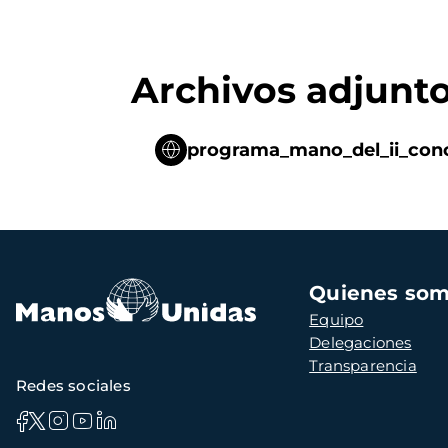
Archivos adjunt
programa_mano_del_ii_con
Navegación
Quienes so
principal
Equipo
Delegaciones
Transparencia
Redes sociales