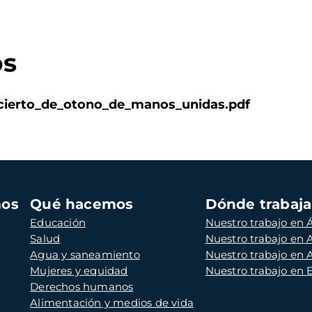
os
cierto_de_otono_de_manos_unidas.pdf
mos
Qué hacemos
Dónde trabaj
Educación
Nuestro trabajo en Á
Salud
Nuestro trabajo en
Agua y saneamiento
Nuestro trabajo en 
Mujeres y equidad
Nuestro trabajo en
Derechos humanos
Alimentación y medios de vida