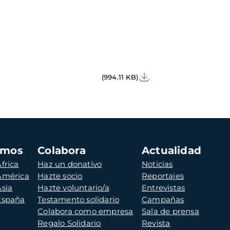
(994.11 KB)
amos
Colabora
Actualidad
frica
Haz un donativo
Noticias
 América
Hazte socio
Reportajes
Asia
Hazte voluntario/a
Entrevistas
 España
Testamento solidario
Campañas
Colabora como empresa
Sala de prensa
Regalo Solidario
Revista