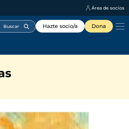
Área de socios
M
d
c
Menú
Hazte socio/a
Dona
d
de
us
destacados
cabecera
as