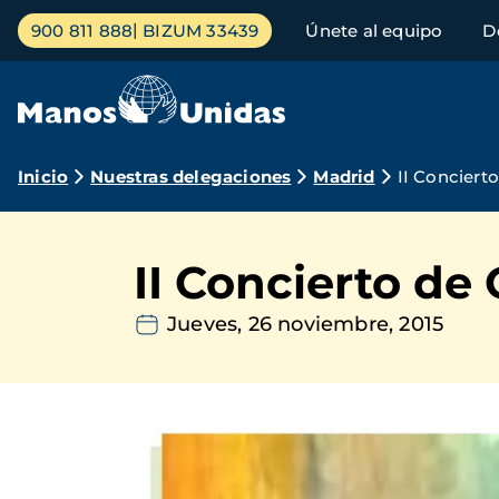
Pasar
Menú
900 811 888
BIZUM 33439
Únete al equipo
D
al
principal
contenido
principal
Ruta
Inicio
Nuestras delegaciones
Madrid
II Concier
de
navegación
II Concierto d
Jueves, 26 noviembre, 2015