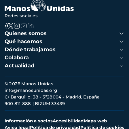
Redes sociales
Navegación
Quienes somos
principal
Qué hacemos
Dónde trabajamos
Colabora
Actualidad
Información
© 2026 Manos Unidas
de
info@manosunidas.org
contacto
C/ Barquillo, 38 - 3º28004 - Madrid, España
900 811 888
BIZUM 33439
Menú
Información a socios
Accesibilidad
Mapa web
secundario
Aviso legal
Política de privacidad
Política de cookies