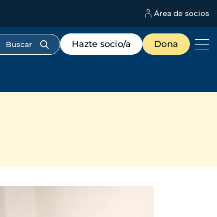
Área de socios
M
d
c
Menú
Hazte socio/a
Dona
d
de
us
destacados
cabecera