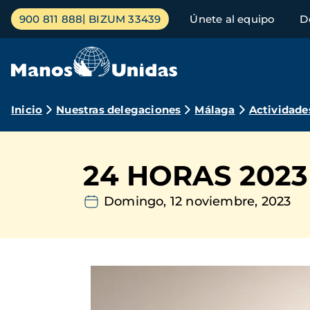
Pasar
Menú
900 811 888
BIZUM 33439
Únete al equipo
D
al
principal
contenido
principal
Ruta
Inicio
Nuestras delegaciones
Málaga
Actividade
de
navegación
24 HORAS 2023
Domingo, 12 noviembre, 2023