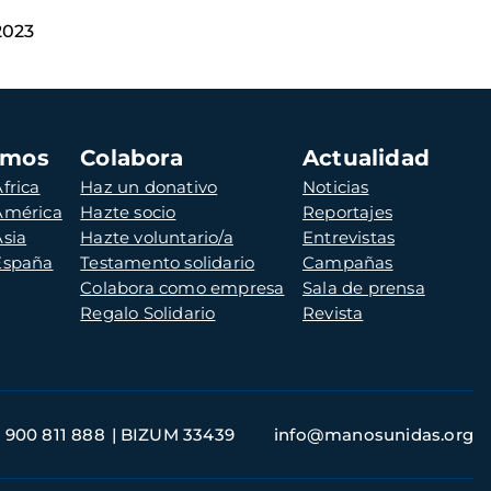
2023
amos
Colabora
Actualidad
frica
Haz un donativo
Noticias
 América
Hazte socio
Reportajes
Asia
Hazte voluntario/a
Entrevistas
 España
Testamento solidario
Campañas
Colabora como empresa
Sala de prensa
Regalo Solidario
Revista
900 811 888
BIZUM 33439
info@manosunidas.org