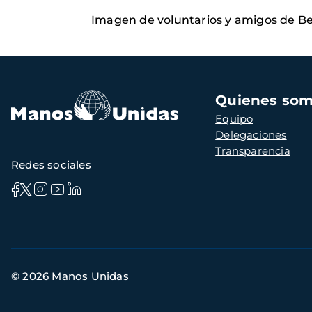
Imagen de voluntarios y amigos de B
Navegación
Quienes so
principal
Equipo
Delegaciones
Transparencia
Redes sociales
Información
© 2026 Manos Unidas
de
contacto