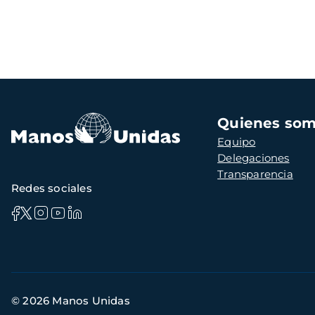
Navegación
Quienes so
principal
Equipo
Delegaciones
Transparencia
Redes sociales
Información
© 2026 Manos Unidas
de
contacto