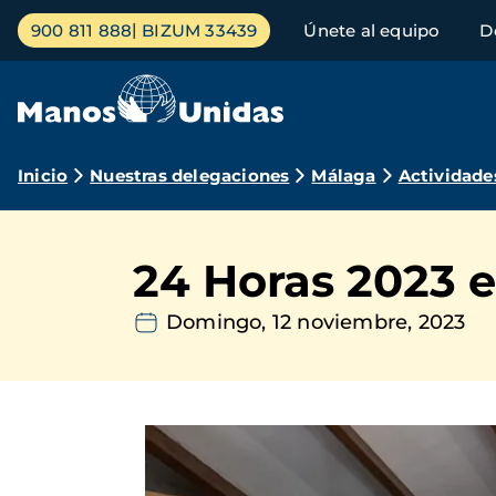
Pasar
Menú
900 811 888
BIZUM 33439
Únete al equipo
D
al
principal
contenido
principal
Ruta
Inicio
Nuestras delegaciones
Málaga
Actividade
de
navegación
24 Horas 2023 e
Domingo, 12 noviembre, 2023