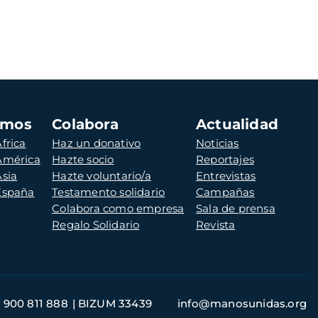
amos
Colabora
Actualidad
frica
Haz un donativo
Noticias
 América
Hazte socio
Reportajes
Asia
Hazte voluntario/a
Entrevistas
 España
Testamento solidario
Campañas
Colabora como empresa
Sala de prensa
Regalo Solidario
Revista
900 811 888
BIZUM 33439
info@manosunidas.org