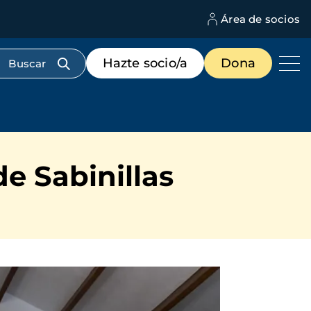
Área de socios
M
d
c
Menú
Hazte socio/a
Dona
d
de
us
destacados
cabecera
e Sabinillas