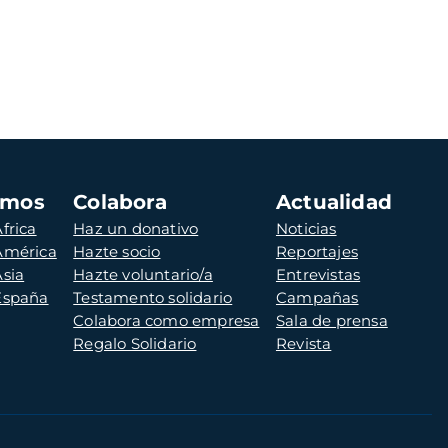
amos
Colabora
Actualidad
frica
Haz un donativo
Noticias
 América
Hazte socio
Reportajes
Asia
Hazte voluntario/a
Entrevistas
 España
Testamento solidario
Campañas
Colabora como empresa
Sala de prensa
Regalo Solidario
Revista