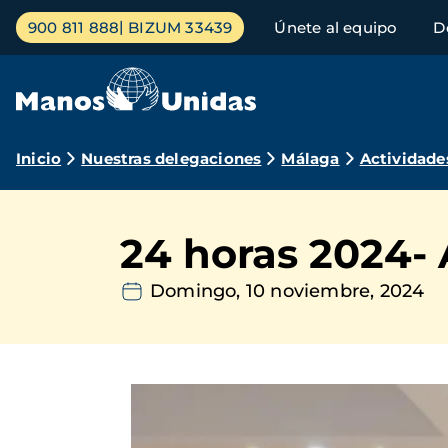
Pasar
Menú
900 811 888
BIZUM 33439
Únete al equipo
D
al
principal
contenido
principal
Ruta
Inicio
Nuestras delegaciones
Málaga
Actividade
de
navegación
24 horas 2024-
Domingo, 10 noviembre, 2024