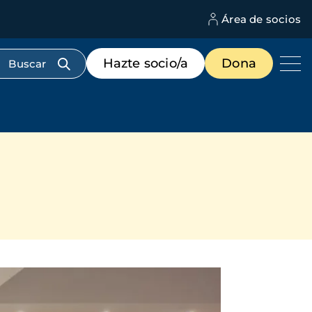
Área de socios
M
d
c
Menú
Hazte socio/a
Dona
d
de
us
destacados
cabecera