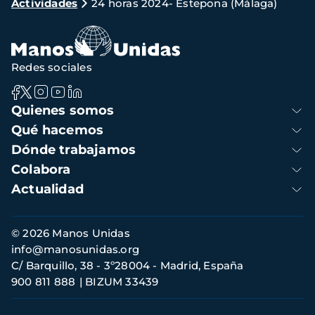
Actividades
24 horas 2024- Estepona (Málaga)
de
navegación
Redes sociales
Navegación
Quienes somos
principal
Qué hacemos
Dónde trabajamos
Colabora
Actualidad
Información
© 2026 Manos Unidas
de
info@manosunidas.org
contacto
C/ Barquillo, 38 - 3º28004 - Madrid, España
900 811 888
BIZUM 33439