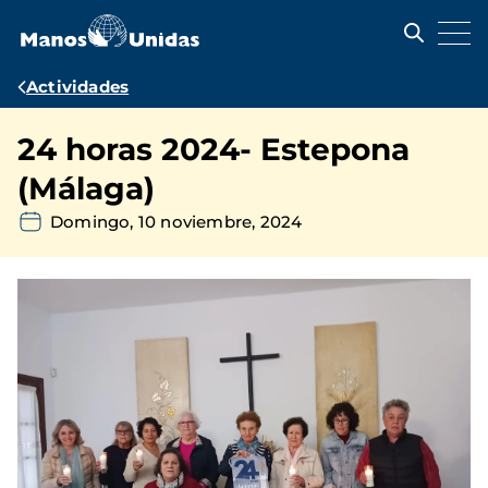
Pasar
al
contenido
principal
Ruta
Actividades
de
24 horas 2024- Estepona
navegación
(Málaga)
Domingo, 10 noviembre, 2024