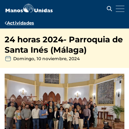
Pasar
al
contenido
principal
Ruta
Actividades
de
24 horas 2024- Parroquia de
navegación
Santa Inés (Málaga)
Domingo, 10 noviembre, 2024