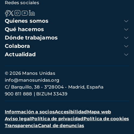
Redes sociales
Navegación
Quienes somos
principal
Qué hacemos
Dónde trabajamos
Colabora
Actualidad
Información
© 2026 Manos Unidas
de
info@manosunidas.org
contacto
C/ Barquillo, 38 - 3º28004 - Madrid, España
900 811 888
BIZUM 33439
Menú
Información a socios
Accesibilidad
Mapa web
secundario
Aviso legal
Política de privacidad
Política de cookies
Transparencia
Canal de denuncias